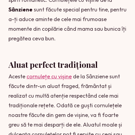
Sânziene
sunt făcute special pentru tine, pentru
a-ți aduce aminte de cele mai frumoase
momente din copilărie când mama sau bunica îți
pregătea ceva bun.
Aluat perfect tradițional
Aceste
cornulețe cu vișine
de la Sânziene sunt
făcute dintr-un aluat fraged, frământat și
realizat cu multă atenție respectând cele mai
tradiționale rețete. Odată ce guști cornulețele
noastre făcute din gem de vișine, va fi foarte
greu să te mai desparți de ele. Aluatul moale și
dulceața cornulețelor pot fi servite cu ceai sau