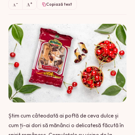
+
−
A
Copiază text
A
Știm cum câteodată ai poftă de ceva dulce și
cum ți-ai dori să mănânci o delicatesă făcută în
spirit românesc. Cornulețele cu vișine de la