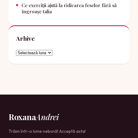
Ce exerciții ajută la ridicarea feselor fără să
îngroașe talia
Arhive
Arhive
Roxana
Andrei
Trăim într-o lume nebună! Acceptă asta!