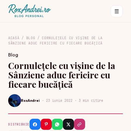
☰
ACASĂ
/
BLOG
/
CORNULEŢELE CU VIŞINE DE LA
SÂNZIENE ADUC FERICIRE CU FIECARE BUCĂŢICĂ
Blog
Cornuleţele cu vişine de la
Sânziene aduc fericire cu
fiecare bucăţică
RoxAndrei
·
23 iunie 2022
· 3 min citire
DISTRIBUIE