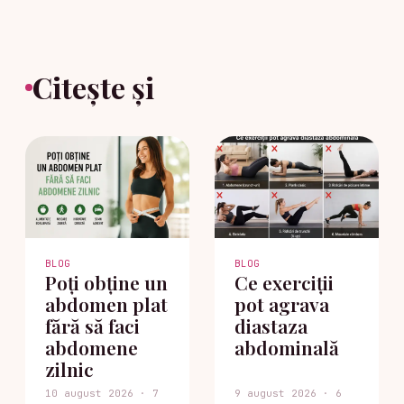
Citește și
BLOG
BLOG
Poți obține un
Ce exerciții
abdomen plat
pot agrava
fără să faci
diastaza
abdomene
abdominală
zilnic
10 august 2026 · 7
9 august 2026 · 6