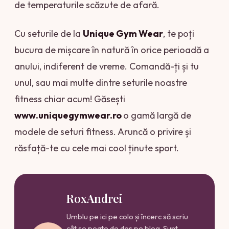
de temperaturile scăzute de afară.
Cu seturile de la
Unique Gym Wear
, te poți
bucura de mișcare în natură în orice perioadă a
anului, indiferent de vreme. Comandă-ți și tu
unul, sau mai multe dintre seturile noastre
fitness chiar acum! Găsești
www.uniquegymwear.ro
o gamă largă de
modele de seturi fitness. Aruncă o privire și
răsfață-te cu cele mai cool ținute sport.
RoxAndrei
Umblu pe ici pe colo și încerc să scriu
cât se poate de des pe blog. Sunt