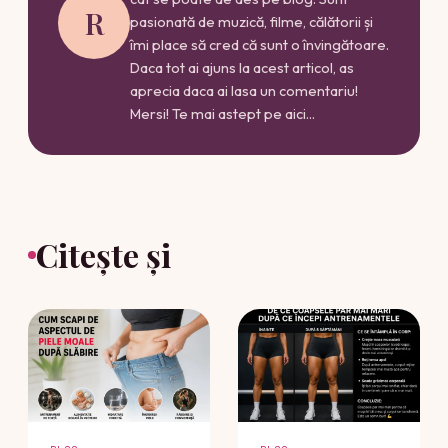
R
pasionată de muzică, filme, călătorii și
îmi place să cred că sunt o învingătoare.
Daca tot ai ajuns la acest articol, as
aprecia daca ai lasa un comentariu!
Mersi! Te mai astept pe aici...
Citește și