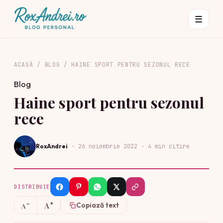
☰
ACASĂ
/
BLOG
/
HAINE SPORT PENTRU SEZONUL RECE
Blog
Haine sport pentru sezonul
rece
RoxAndrei
·
26 noiembrie 2022
· 4 min citire
DISTRIBUIE
+
−
A
Copiază text
A