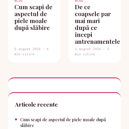
BLOG
BLOG
Cum scapi de
De ce
aspectul de
coapsele par
piele moale
mai mari
după slăbire
după ce
începi
antrenamentele
5 august 2026 · 6
4 august 2026 · 6
min citire
min citire
Articole recente
Cum scapi de aspectul de piele moale după
slăbire