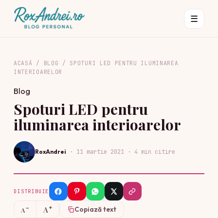
☰
ACASĂ
/
BLOG
/
SPOTURI LED PENTRU ILUMINAREA
INTERIOARELOR
Blog
Spoturi LED pentru
iluminarea interioarelor
RoxAndrei
·
11 martie 2021
· 4 min citire
DISTRIBUIE
+
−
A
Copiază text
A