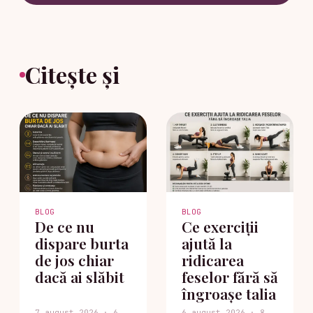
Citește și
BLOG
BLOG
De ce nu
Ce exerciții
dispare burta
ajută la
de jos chiar
ridicarea
dacă ai slăbit
feselor fără să
îngroașe talia
7 august 2026 · 6
6 august 2026 · 8