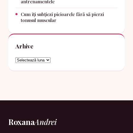
antrenamentele
Cum îți subțiezi picioarele fără să pierzi
tonusul muscular
Arhive
Arhive
Roxana
Andrei