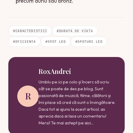
precum auriu sau bronz.
#CARACTERISTICI
#DURATA DE VIATA
#EFICIENTA
#SPOT LED
#SPOTURI LED
RoxAndrei
Umblu pe ici pe colo și încerc să scriu
cât se poate de des pe blog. Sunt
R
pasionată de muzică, filme, călătorii și
îmi place să cred că sunt o învingătoare.
Daca tot ai ajuns la acest articol, as
aprecia daca ai lasa un comentariu!
Mersi! Te mai astept pe aici...