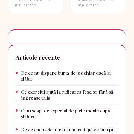
min citire
min citire
Articole recente
De ce nu dispare burta de jos chiar dacă ai
slăbit
Ce exerciții ajută la ridicarea feselor fără să
îngroașe talia
Cum scapi de aspectul de piele moale după
slăbire
De ce coapsele par mai mari după ce începi