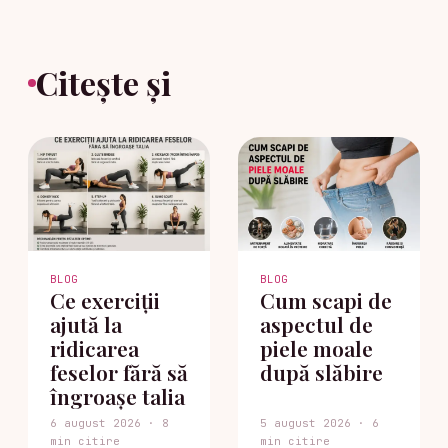
Citește și
BLOG
BLOG
Ce exerciții
Cum scapi de
ajută la
aspectul de
ridicarea
piele moale
feselor fără să
după slăbire
îngroașe talia
6 august 2026 · 8
5 august 2026 · 6
min citire
min citire