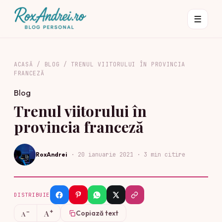
☰
ACASĂ
/
BLOG
/
TRENUL VIITORULUI ÎN PROVINCIA
FRANCEZĂ
Blog
Trenul viitorului în
provincia franceză
RoxAndrei
·
20 ianuarie 2021
· 3 min citire
DISTRIBUIE
+
−
A
Copiază text
A