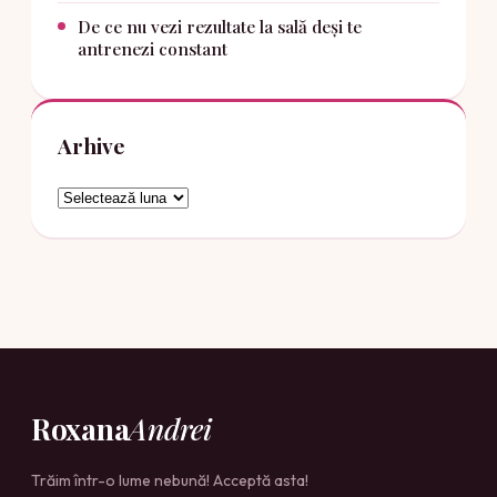
De ce nu vezi rezultate la sală deși te
antrenezi constant
Arhive
Arhive
Roxana
Andrei
Trăim într-o lume nebună! Acceptă asta!