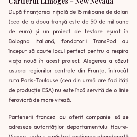
Cartierul Limoges – New Nevada
După finanțarea inițială de 15 milioane de dolari
(cea de-a doua tranșă este de 50 de milioane
de euro) și un proiect de testare eșuat în
Bologna italiană, fondatorii TransPod au
început să caute locul perfect pentru a respira
viața nouă în acest proiect. Alegerea a căzut
asupra regiunilor centrale din Franța, întrucât
ruta Paris-Toulouse (cea din urmă are facilități
de producție ESA) nu este încă servită de o linie
feroviară de mare viteză.
Partenerii francezi au oferit companiei să se
adreseze autorităților departamentului Haute-
Vienne, unde s-a păstrat secțiunea abandonată