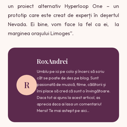
un proiect alternativ Hyperloop One – un
prototip care este creat de experți în deșertul
Nevada. Ei bine, vom face la fel ca ei, la
marginea orașului Limoges”.
RoxAndrei
Umblu pe ici pe colo și încerc să scriu
cât se poate de des pe blog. Sunt
R
pasionată de muzică, filme, călătorii și
îmi place să cred că sunt o învingătoare.
Daca tot ai ajuns la acest articol, as
aprecia daca ai lasa un comentariu!
Mersi! Te mai astept pe aici...