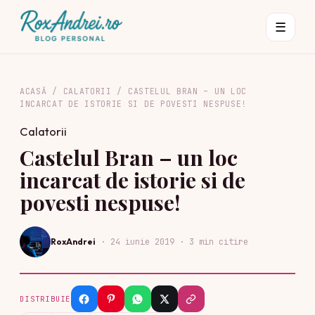
☰
ACASĂ
/
CALATORII
/
CASTELUL BRAN – UN LOC
INCARCAT DE ISTORIE SI DE POVESTI NESPUSE!
Calatorii
Castelul Bran – un loc
incarcat de istorie si de
povesti nespuse!
RoxAndrei
·
24 iunie 2019
· 3 min citire
DISTRIBUIE