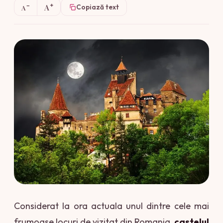
+
−
A
Copiază text
A
Considerat la ora actuala unul dintre cele mai
frumoase locuri de vizitat din Romania,
castelul