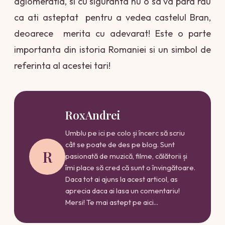
aglomeratia, si cu siguranta nu o sa va para rau
ca ati asteptat pentru a vedea castelul Bran,
deoarece merita cu adevarat! Este o parte
importanta din istoria Romaniei si un simbol de
referinta al acestei tari!
RoxAndrei
Umblu pe ici pe colo și încerc să scriu
cât se poate de des pe blog. Sunt
R
pasionată de muzică, filme, călătorii și
îmi place să cred că sunt o învingătoare.
Daca tot ai ajuns la acest articol, as
aprecia daca ai lasa un comentariu!
Mersi! Te mai astept pe aici...