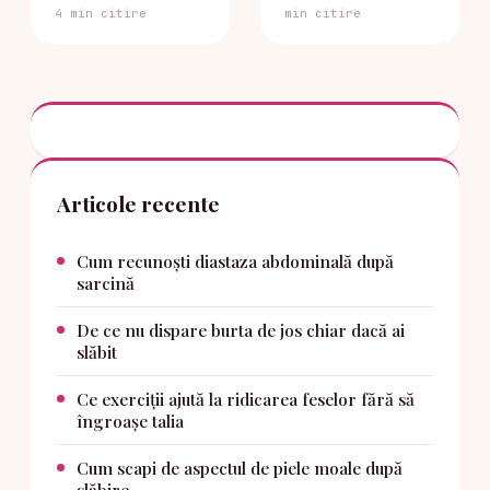
4 min citire
min citire
Articole recente
Cum recunoști diastaza abdominală după
sarcină
De ce nu dispare burta de jos chiar dacă ai
slăbit
Ce exerciții ajută la ridicarea feselor fără să
îngroașe talia
Cum scapi de aspectul de piele moale după
slăbire