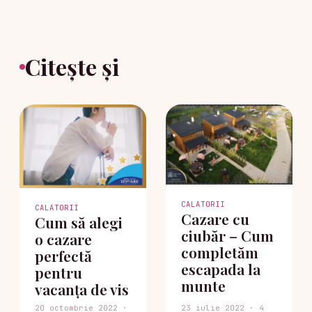
Citește și
CALATORII
CALATORII
Cazare cu
Cum să alegi
ciubăr – Cum
o cazare
completăm
perfectă
escapada la
pentru
munte
vacanța de vis
20 octombrie 2022 ·
23 iulie 2022 · 4