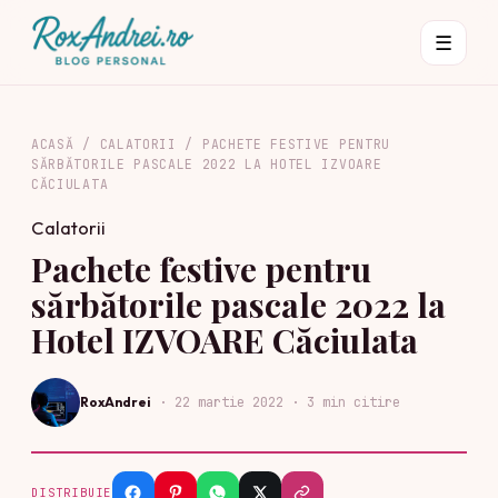
☰
ACASĂ
/
CALATORII
/
PACHETE FESTIVE PENTRU
SĂRBĂTORILE PASCALE 2022 LA HOTEL IZVOARE
CĂCIULATA
Calatorii
Pachete festive pentru
sărbătorile pascale 2022 la
Hotel IZVOARE Căciulata
RoxAndrei
·
22 martie 2022
· 3 min citire
DISTRIBUIE