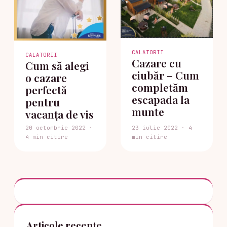
CALATORII
CALATORII
Cazare cu
Cum să alegi
ciubăr – Cum
o cazare
completăm
perfectă
escapada la
pentru
munte
vacanța de vis
20 octombrie 2022 ·
23 iulie 2022 · 4
4 min citire
min citire
Articole recente