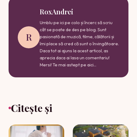
RoxAndrei
Umblu pe ici pe colo și încerc să scriu
cât se poate de des pe blog. Sunt
R
pasionată de muzică, filme, călătorii și
îmi place să cred că sunt o învingătoare.
Daca tot ai ajuns la acest articol, as
aprecia daca ai lasa un comentariu!
Mersi! Te mai astept pe aici...
Citește și