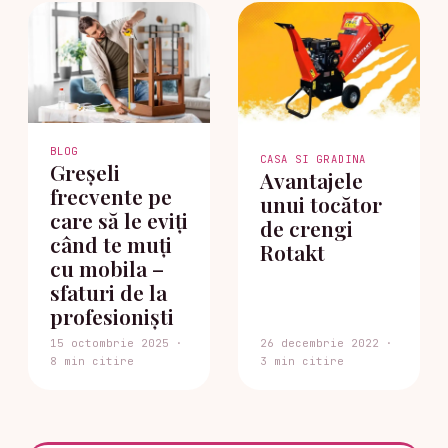
BLOG
CASA SI GRADINA
Greșeli
Avantajele
frecvente pe
unui tocător
care să le eviți
de crengi
când te muți
Rotakt
cu mobila –
sfaturi de la
profesioniști
15 octombrie 2025 ·
26 decembrie 2022 ·
8 min citire
3 min citire