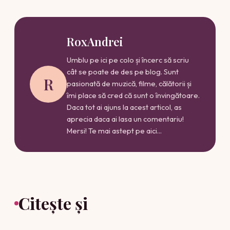
RoxAndrei
Umblu pe ici pe colo și încerc să scriu
cât se poate de des pe blog. Sunt
R
pasionată de muzică, filme, călătorii și
îmi place să cred că sunt o învingătoare.
Daca tot ai ajuns la acest articol, as
aprecia daca ai lasa un comentariu!
Mersi! Te mai astept pe aici...
Citește și