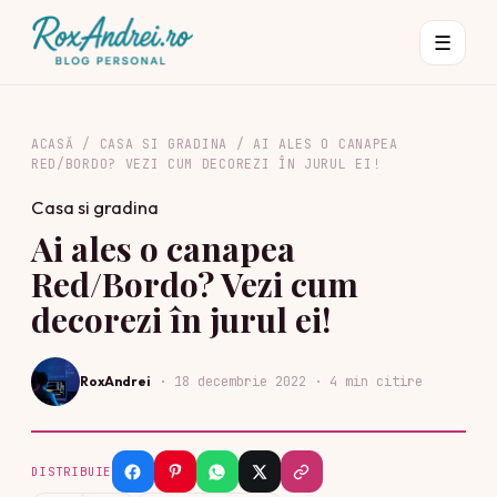
☰
ACASĂ
/
CASA SI GRADINA
/
AI ALES O CANAPEA
RED/BORDO? VEZI CUM DECOREZI ÎN JURUL EI!
Casa si gradina
Ai ales o canapea
Red/Bordo? Vezi cum
decorezi în jurul ei!
RoxAndrei
·
18 decembrie 2022
· 4 min citire
DISTRIBUIE