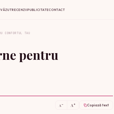
E VĂZUT
RECENZII
PUBLICITATE
CONTACT
RU CONFORTUL TAU
ne pentru
+
−
A
Copiază text
A