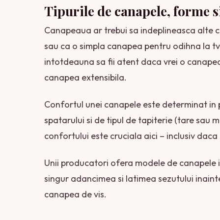
Tipurile de canapele, forme 
Canapeaua ar trebui sa indeplineasca alte ce
sau ca o simpla canapea pentru odihna la tv
intotdeauna sa fii atent daca vrei o canapea
canapea extensibila.
Confortul unei canapele este determinat in 
spatarului si de tipul de tapiterie (tare sau 
confortului este cruciala aici – inclusiv dac
Unii producatori ofera modele de canapele in
singur adancimea si latimea sezutului inain
canapea de vis.