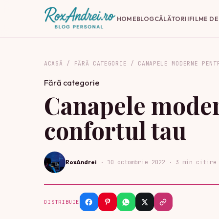
HOME
BLOG
CĂLĂTORII
FILME D
ACASĂ
/
FĂRĂ CATEGORIE
/
CANAPELE MODERNE PENT
Fără categorie
Canapele moder
confortul tau
RoxAndrei
·
10 octombrie 2022
· 3 min citire
DISTRIBUIE