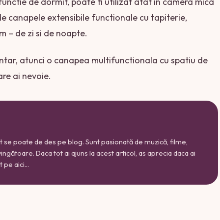
nctie de dormit, poate fi utilizat atat in ​​camera mica
de canapele extensibile functionale cu tapiterie,
m – de zi si de noapte.
ntar, atunci o canapea multifunctionala cu spatiu de
are ai nevoie.
cât se poate de des pe blog. Sunt pasionată de muzică, filme,
nvingătoare. Daca tot ai ajuns la acest articol, as aprecia daca ai
pe aici...