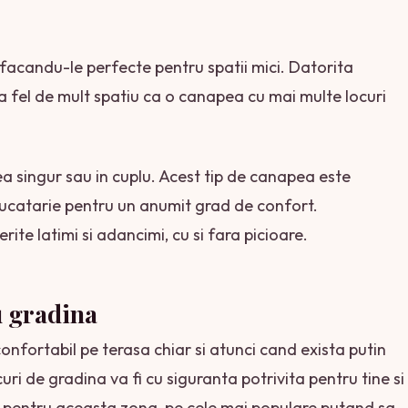
facandu-le perfecte pentru spatii mici. Datorita
 fel de mult spatiu ca o canapea cu mai multe locuri
ea singur sau in cuplu. Acest tip de canapea este
bucatarie pentru un anumit grad de confort.
rite latimi si adancimi, cu si fara picioare.
u gradina
nfortabil pe terasa chiar si atunci cand exista putin
uri de gradina va fi cu siguranta potrivita pentru tine si
ic pentru aceasta zona, pe cele mai populare putand sa