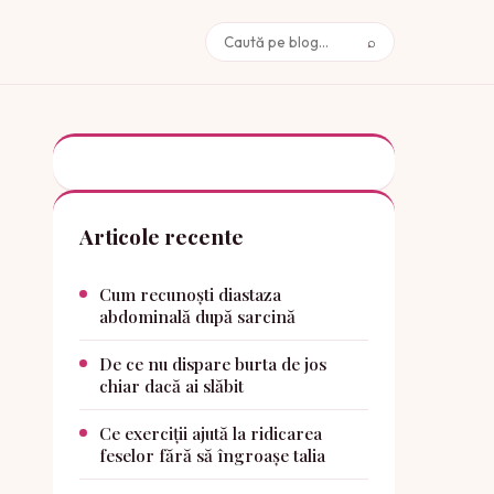
⌕
Caută
Articole recente
Cum recunoști diastaza
abdominală după sarcină
De ce nu dispare burta de jos
chiar dacă ai slăbit
Ce exerciții ajută la ridicarea
feselor fără să îngroașe talia