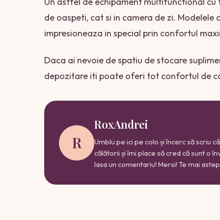
Un astfel de echipament multifunctional cu fu
de oaspeti, cat si in camera de zi. Modelele 
impresioneaza in special prin confortul maxi
Daca ai nevoie de spatiu de stocare suplime
depozitare iti poate oferi tot confortul de c
RoxAndrei
R
Umblu pe ici pe colo și încerc să scriu 
călătorii și îmi place să cred că sunt o î
lasa un comentariu! Mersi! Te mai astept 