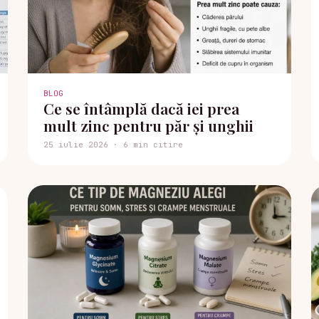
BLOG
Ce se întâmplă dacă iei prea
mult zinc pentru păr și unghii
25 iulie 2026 · 6 min citire