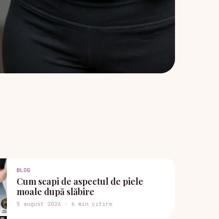
BLOG
Cum scapi de aspectul de piele
moale după slăbire
5 august 2026 · 6 min citire