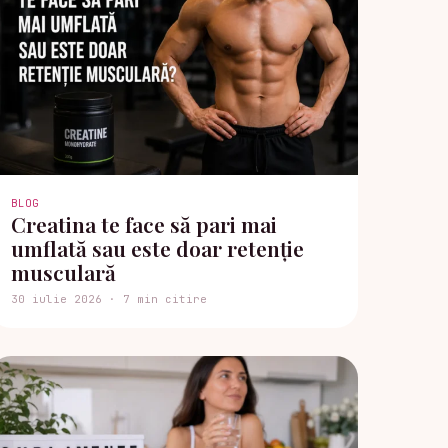
BLOG
Creatina te face să pari mai
umflată sau este doar retenție
musculară
30 iulie 2026 · 7 min citire