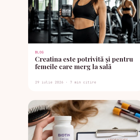
BLOG
Creatina este potrivită și pentru
femeile care merg la sală
29 iulie 2026 · 7 min citire