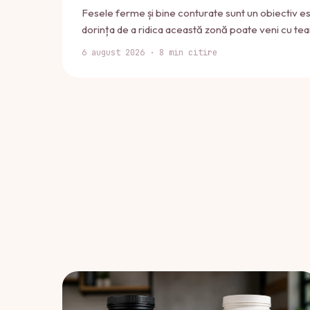
Fesele ferme și bine conturate sunt un obiectiv es
dorința de a ridica această zonă poate veni cu t
6 august 2026 · 8 min citire