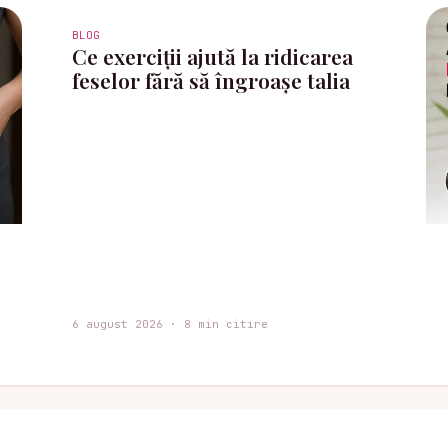
BLOG
Ce exerciții ajută la ridicarea
feselor fără să îngroașe talia
6 august 2026 · 8 min citire