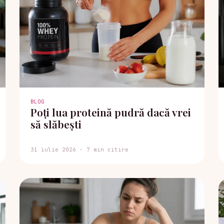
BLOG
Poți lua proteină pudră dacă vrei
să slăbești
31 iulie 2026 · 7 min citire