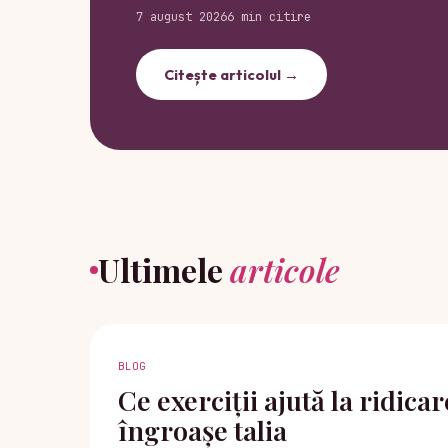
7 august 2026
6 min citire
Citește articolul →
Ultimele
articole
BLOG
Ce exerciții ajută la ridicar
îngroașe talia