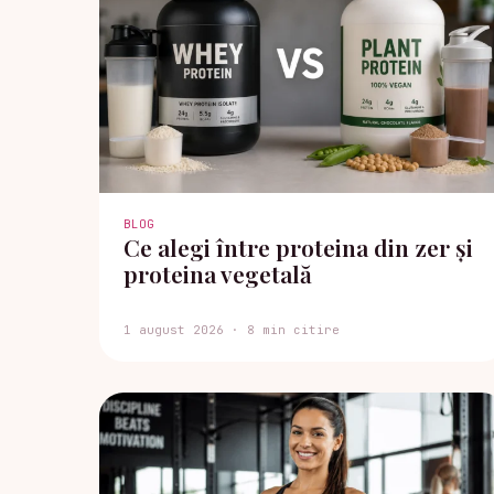
BLOG
Ce alegi între proteina din zer și
proteina vegetală
1 august 2026 · 8 min citire