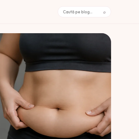
⌕
Caută