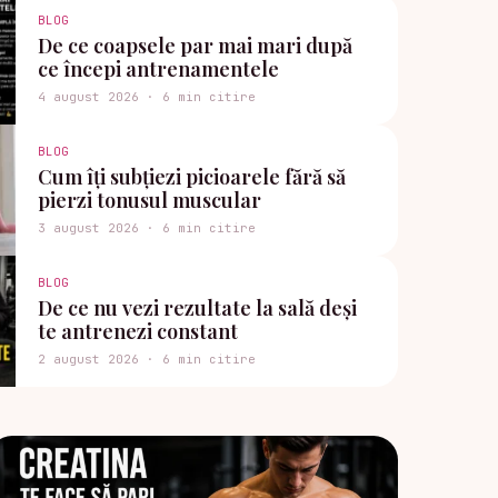
BLOG
De ce coapsele par mai mari după
ce începi antrenamentele
4 august 2026 · 6 min citire
BLOG
Cum îți subțiezi picioarele fără să
pierzi tonusul muscular
3 august 2026 · 6 min citire
BLOG
De ce nu vezi rezultate la sală deși
te antrenezi constant
2 august 2026 · 6 min citire