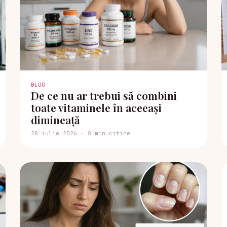
BLOG
De ce nu ar trebui să combini
toate vitaminele în aceeași
dimineață
28 iulie 2026 · 8 min citire