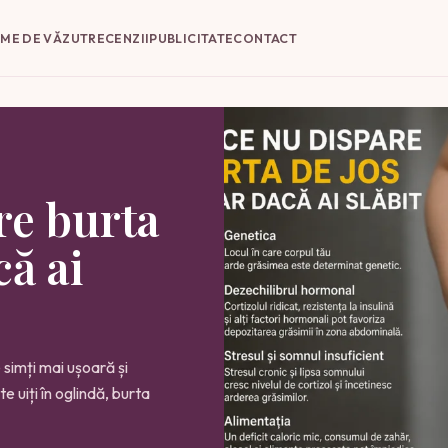
LME DE VĂZUT
RECENZII
PUBLICITATE
CONTACT
re burta
că ai
 simți mai ușoară și
te uiți în oglindă, burta