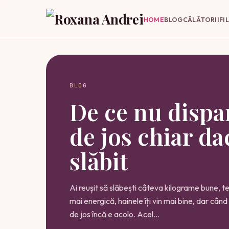
HOME
BLOG
CĂLĂTORII
FI
BLOG
De ce nu dispa
de jos chiar da
slăbit
Ai reușit să slăbești câteva kilograme bune, te
mai energică, hainele îți vin mai bine, dar când 
de jos încă e acolo. Acel…